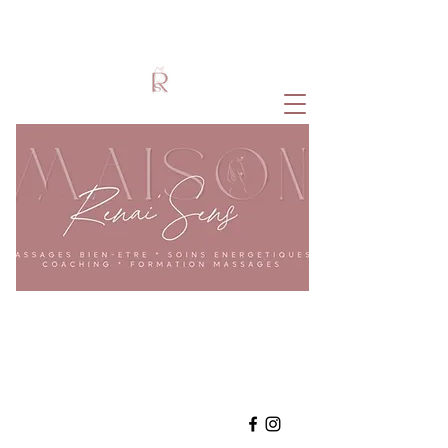
Accompagnement Holistique
Coeur - Corps - Esprit