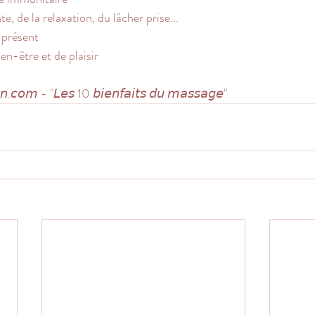
e, de la relaxation, du lâcher prise...
 présent
en-être et de plaisir
𝘰𝘯.𝘤𝘰𝘮 - "𝘓𝘦𝘴 10 𝘣𝘪𝘦𝘯𝘧𝘢𝘪𝘵𝘴 𝘥𝘶 𝘮𝘢𝘴𝘴𝘢𝘨𝘦"