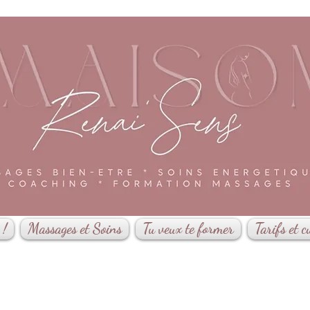
 !
Massages et Soins
Tu veux te former
Tarifs et c