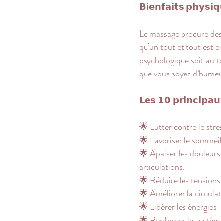
𝗕𝗶𝗲𝗻𝗳𝗮𝗶𝘁𝘀 𝗽𝗵𝘆𝘀𝗶
Le massage procure des 
qu’un tout et tout est en
psychologique soit au top
que vous soyez d’humeu
𝗟𝗲𝘀 𝟭𝟬 𝗽𝗿𝗶𝗻𝗰𝗶𝗽𝗮
🌟 Lutter contre le stre
🌟 Favoriser le sommei
🌟 Apaiser les douleurs 
articulations.
🌟 Réduire les tensions
🌟 Améliorer la circula
🌟 Libérer les énergies
🌟 Renforcer le systèm