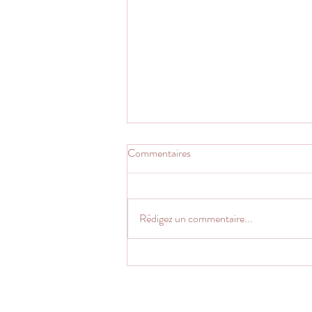
Commentaires
Rédigez un commentaire...
Coaching intuitif : l’auto-soin
clarté (5 minutes)