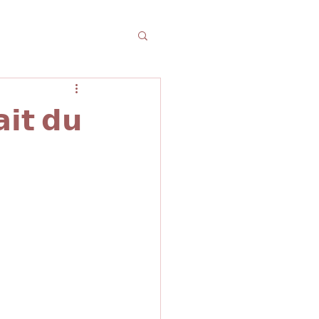
𝗶𝘁 𝗱𝘂