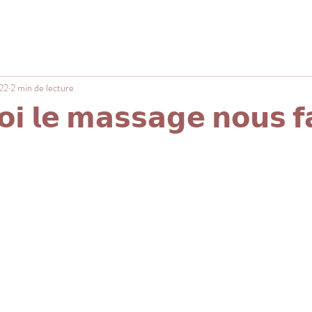
22
2 min de lecture
𝗶 𝗹𝗲 𝗺𝗮𝘀𝘀𝗮𝗴𝗲 𝗻𝗼𝘂𝘀 𝗳