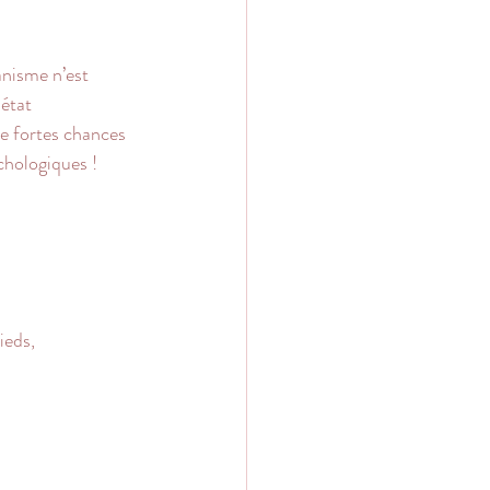
nisme n’est 
état 
 de fortes chances 
chologiques !
ieds, 