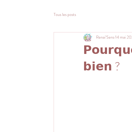
Tous les posts
Renai’Sens
14 mai 20
𝗣𝗼𝘂𝗿𝗾𝘂
𝗯𝗶𝗲𝗻 ?