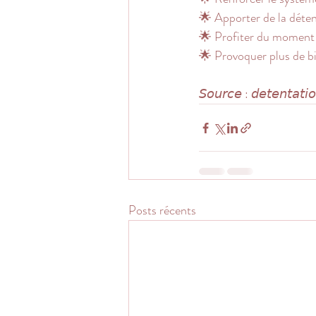
🌟 Apporter de la détent
🌟 Profiter du moment
🌟 Provoquer plus de bi
𝘚𝘰𝘶𝘳𝘤𝘦 : 𝘥𝘦𝘵𝘦𝘯𝘵𝘢𝘵
Posts récents