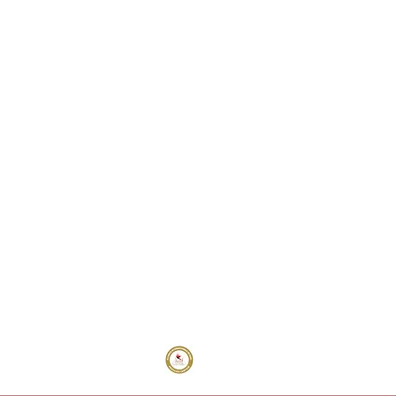
Siren : 879 308 427
Numéro de déclaration d'activité: 84260384726
(auprès du préfet
de la région : Auvergne Rhône Alpes)
Cet enregistrement ne vaut pas agrément de l'Etat.
Paiement et Livraison
 l'Alliance Internationale de Reiki