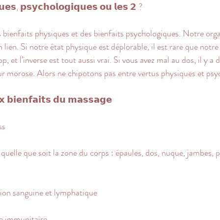
𝘂𝗲𝘀, 𝗽𝘀𝘆𝗰𝗵𝗼𝗹𝗼𝗴𝗶𝗾𝘂𝗲𝘀 𝗼𝘂 𝗹𝗲𝘀 𝟮 ?
bienfaits physiques et des bienfaits psychologiques. Notre orga
 lien. Si notre état physique est déplorable, il est rare que notre 
, et l’inverse est tout aussi vrai. Si vous avez mal au dos, il y a
r morose. Alors ne chipotons pas entre vertus physiques et psy
𝘅 𝗯𝗶𝗲𝗻𝗳𝗮𝗶𝘁𝘀 𝗱𝘂 𝗺𝗮𝘀𝘀𝗮𝗴𝗲
ss
l
quelle que soit la zone du corps : épaules, dos, nuque, jambes, p
tion sanguine et lymphatique
e immunitaire