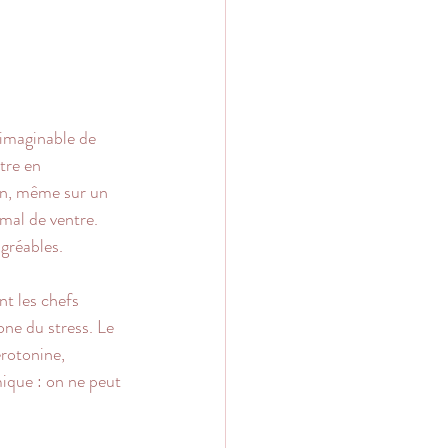
nimaginable de 
tre en 
en, même sur un 
mal de ventre. 
agréables.
t les chefs 
one du stress. Le 
rotonine, 
ique : on ne peut 