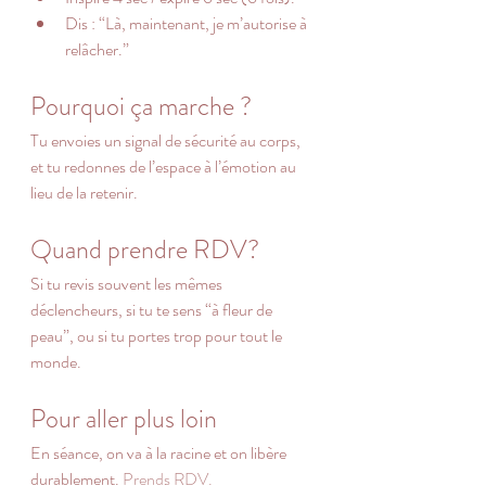
Dis : “Là, maintenant, je m’autorise à 
relâcher.”
Pourquoi ça marche ?
Tu envoies un signal de sécurité au corps, 
et tu redonnes de l’espace à l’émotion au 
lieu de la retenir.
Quand prendre RDV?
Si tu revis souvent les mêmes 
déclencheurs, si tu te sens “à fleur de 
peau”, ou si tu portes trop pour tout le 
monde.
Pour aller plus loin
En séance, on va à la racine et on libère 
durablement. 
Prends RDV.