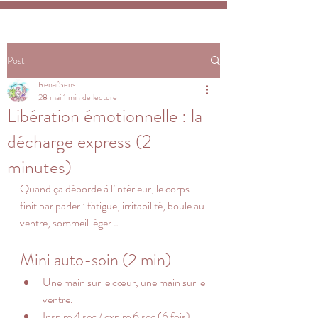
Post
Renai’Sens
28 mai
1 min de lecture
Libération émotionnelle : la
décharge express (2
minutes)
Quand ça déborde à l’intérieur, le corps 
finit par parler : fatigue, irritabilité, boule au 
ventre, sommeil léger…
Mini auto-soin (2 min)
Une main sur le cœur, une main sur le 
ventre.
Inspire 4 sec / expire 6 sec (6 fois).