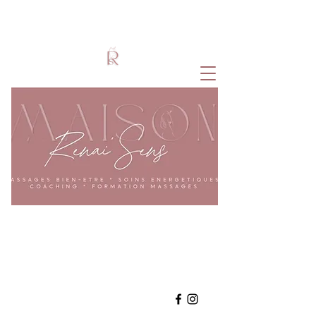
Accompagnement Holistique
Coeur - Corps - Esprit