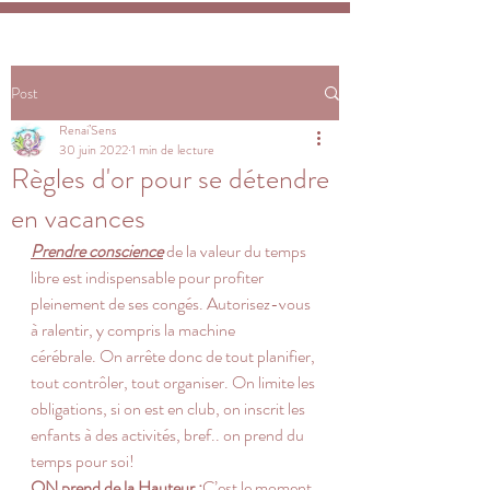
Post
Renai’Sens
30 juin 2022
1 min de lecture
Règles d'or pour se détendre
en vacances
Prendre conscience
 de la valeur du temps 
libre est indispensable pour profiter 
pleinement de ses congés. Autorisez-vous 
à ralentir, y compris la machine 
cérébrale. On arrête donc de tout planifier, 
tout contrôler, tout organiser. On limite les 
obligations, si on est en club, on inscrit les 
enfants à des activités, bref.. on prend du 
temps pour soi!
ON prend de la Hauteur :
C’est le moment 