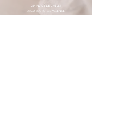
264 PLACE DE L'ALLET
26500 BOURG LES VALENCE
0695286219
renaisens26@gmail.com
(uniquement sur rendez-vous)
Du Lundi au Jeudi :
9h30 - 19h00
Vendredi - 13h00 - 19h00
Samedi : 9h00 - 13h00
Siren :
879 308 427
Numéro de déclaration d'activité:
84260384726
(auprès du
préfet de la région : Auvergne Rhône Alpes)
Cet enregistrement ne vaut pas agrément de l'Etat.
Mentions légales et CGV
Paiement et Livraison