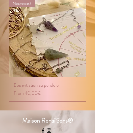
Nouveauté
Box initiation au pendule
Price
From 40,00€
Maison Renai'Sens®️