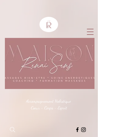
Accompagnement Holistique
Coeur - Corps - Esprit