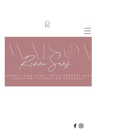
Accompagnement Holistique
Coeur - Corps - Esprit