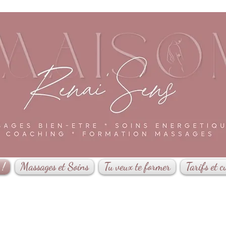
 !
Massages et Soins
Tu veux te former
Tarifs et c