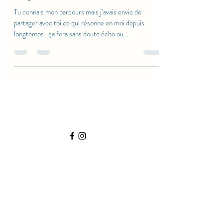
Tu connais mon parcours mais j’avais envie de
partager avec toi ce qui résonne en moi depuis
longtemps.. ça fera sans doute écho ou...
Maison Renai'Sens®️
264 PLACE DE L'ALLET
26500 BOURG LES VALENCE
0695286219
renaisens26@gmail.com
(uniquement sur rendez-vous)
Du Lundi au Jeudi :
9h30 - 19h00