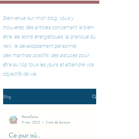
Bienvenue sur mon blog, vous y
trouverez des articles concernant le bien-
être, les soins énergétiques, la pratique du
reiki, le développement personnel,
des
mantras positifs,
des astuces pour
être au top tous les jours et atteindre vos
objectifs de vie.
Blog
Renai’Sens
9 nov. 2022
2 min de lecture
Ce jour où..