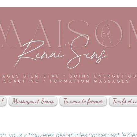
 !
Massages et Soins
Tu veux te former
Tarifs et c
, vous y trouverez des articles concernant le bien