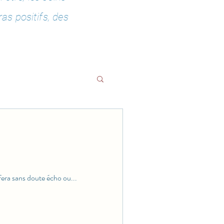
as positifs,
des
fera sans doute écho ou...