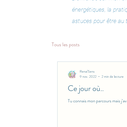
énergétiques, la prat
astuces pour être au t
Tous les posts
Renai’Sens
9 nov. 2022
2 min de lecture
Ce jour où..
Tu connais mon parcours mais j’ava