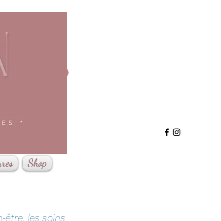
Se connecter
ures
Shop
-être, les soins