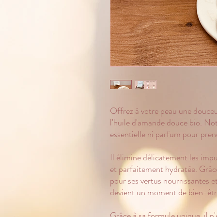
Offrez à votre peau une douceu
l'huile d'amande douce bio. Not
essentielle ni parfum pour pren
Il élimine délicatement les impu
et parfaitement hydratée. Grâc
pour ses vertus nourrissantes 
devient un moment de bien-êtr
Grâce à sa formule unique, il n