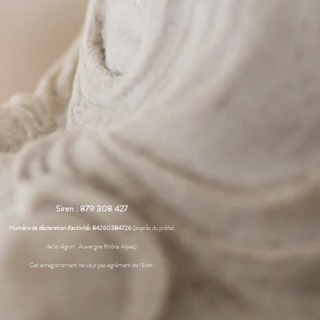
l, Butyrospermum Parkii Butter, Cocos
ygdalus Dulcis Oil
e bio, huile de coco bio, beurre de karité
e bio, argile blanche.
Siren : 879 308 427
Numéro de déclaration d'activité: 84260384726
(auprès du préfet
de la région : Auvergne Rhône Alpes)
Cet enregistrement ne vaut pas agrément de l'Etat.