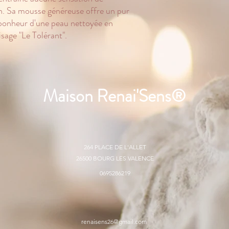
Olea Europaea Fruit Oi
ion. Sa mousse généreuse offre un pur
Nucifera Oil, Prunus Am
 bonheur d'une peau nettoyée en
sage "Le Tolérant".
En français : huile d'oliv
bio, huile d'amande douc
Maison Renai'Sens®️
264 PLACE DE L'ALLET
26500 BOURG LES VALENCE
0695286219
renaisens26@gmail.com