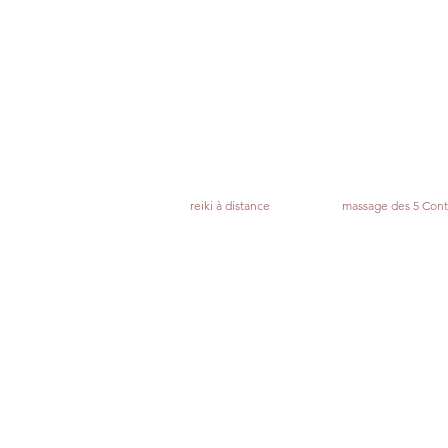
reiki à distance
massage des 5 Cont
(uniquement sur rendez-vous)
Du Lundi au Jeudi :
9h30 - 19h00